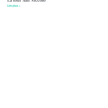
La tour San Niccolò
Lire plus »