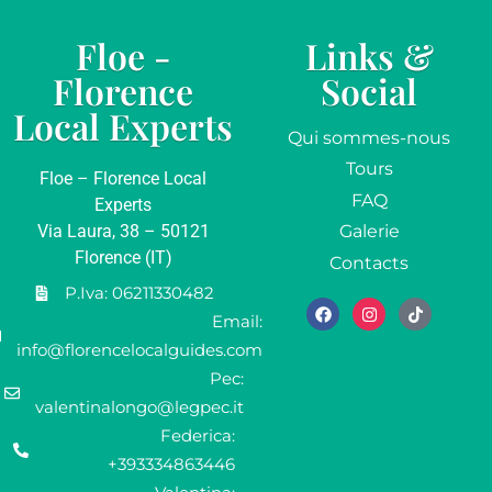
Floe -
Links &
Florence
Social
Local Experts
Qui sommes-nous
Tours
Floe – Florence Local
FAQ
Experts
Via Laura, 38 – 50121
Galerie
Florence (IT)
Contacts
P.Iva: 06211330482
Email:
info@florencelocalguides.com
Pec:
valentinalongo@legpec.it
Federica:
+393334863446