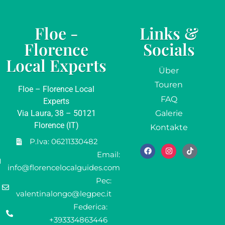
Floe -
Links &
Florence
Socials
Local Experts
Über
Touren
Floe – Florence Local
FAQ
Experts
Via Laura, 38 – 50121
Galerie
Florence (IT)
Kontakte
P.Iva: 06211330482
Email:
info@florencelocalguides.com
Pec:
valentinalongo@legpec.it
Federica:
+393334863446