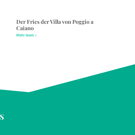
Der Fries der Villa von Poggio a
Caiano
Mehr lesen »
s