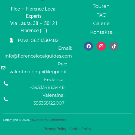
Touren
Floe – Florence Local
FAQ
Experts
Via Laura, 38 – 50121
Galerie
Florence (IT)
Kontakte
P.Iva: 06211330482
Email:
info@florencelocalguides.com
Pec:
valentinalongo@legpec.it
Federica:
+393334863446
Valentina:
+393358122007
Copyright © 2026
Powered by Dotflorence
Privacy Policy
|
Cookie Policy