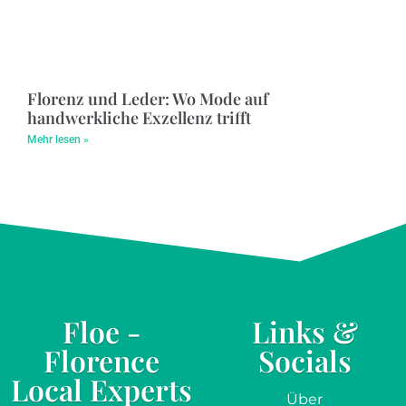
Florenz und Leder: Wo Mode auf
handwerkliche Exzellenz trifft
Mehr lesen »
Floe -
Links &
Florence
Socials
Local Experts
Über